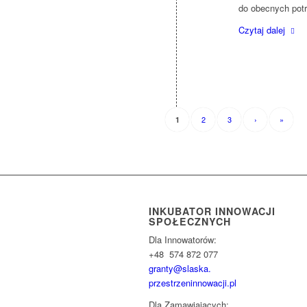
do obecnych pot
Czytaj dalej
2
3
›
»
1
INKUBATOR INNOWACJI
SPOŁECZNYCH
Dla Innowatorów:
+48 574 872 077
granty@slaska.
przestrzeninnowacji.pl
Dla Zamawiających: