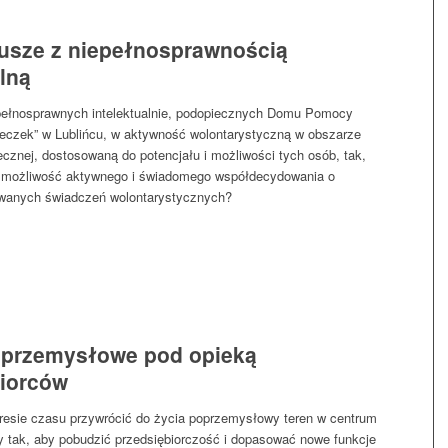
usze z niepełnosprawnością
alną
pełnosprawnych intelektualnie, podopiecznych Domu Pomocy
eczek” w Lublińcu, w aktywność wolontarystyczną w obszarze
łecznej, dostosowaną do potencjału i możliwości tych osób, tak,
 możliwość aktywnego i świadomego współdecydowania o
wanych świadczeń wolontarystycznych?
oprzemysłowe pod opieką
biorców
resie czasu przywrócić do życia poprzemysłowy teren w centrum
 tak, aby pobudzić przedsiębiorczość i dopasować nowe funkcje