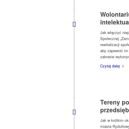
Wolontari
intelektu
Jak włączyć nie
Społecznej „Zam
rewitalizacji spo
aby zapewnić im
zakresie wykony
Czytaj dalej
Tereny p
przedsię
Jak w krótkim ok
miasta Rydułtowy