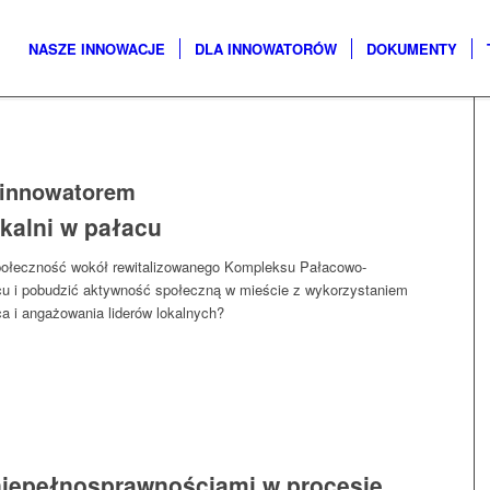
NASZE INNOWACJE
DLA INNOWATORÓW
DOKUMENTY
 innowatorem
okalni w pałacu
ołeczność wokół rewitalizowanego Kompleksu Pałacowo-
u i pobudzić aktywność społeczną w mieście z wykorzystaniem
ca i angażowania liderów lokalnych?
niepełnosprawnościami w procesie