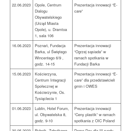
22.06.2023
Opole, Centrum
Prezentacja innowacji “E-
Dialogu
care”
Obywatelskiego
(Urząd Miasta
Opole), u. Dramtoa
1, sala 106
16.06.2023
Poznań, Fundacja
Prezentacja innowacji
Barka, ul Świętego
“Ogrzej sąsiada” w
Wincentego 6/9 ,
ramach spotkania w
godz. 14-15
Fundacji Barka
15.06.2023
Kościerzyna,
Prezentacja innowacji “E-
Centrum Integracji
care” dla przedstawicieli
Społecznej w
gmin i OWES
Kościerzynie, Os.
Tysiąclecia 1
01.06.2023
Lublin, Hotel Forum,
Prezentacja innowacji
ul. Obywatelska 8,
“Ceny plastik” w ramach
godz. 9-10
spotkania z OIC Poland
30.05.2023
Rybnik, Zabytkowa
Demo Day dla III rundy