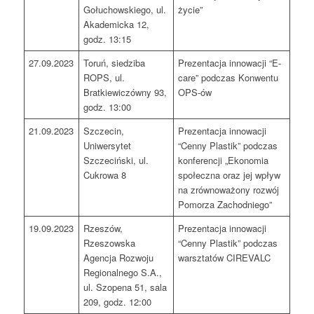
Gołuchowskiego, ul.
życie”
Akademicka 12,
godz. 13:15
27.09.2023
Toruń, siedziba
Prezentacja innowacji “E-
ROPS, ul.
care” podczas Konwentu
Bratkiewiczówny 93,
OPS-ów
godz. 13:00
21.09.2023
Szczecin,
Prezentacja innowacji
Uniwersytet
“Cenny Plastik” podczas
Szczeciński, ul.
konferencji „Ekonomia
Cukrowa 8
społeczna oraz jej wpływ
na zrównoważony rozwój
Pomorza Zachodniego”
19.09.2023
Rzeszów,
Prezentacja innowacji
Rzeszowska
“Cenny Plastik” podczas
Agencja Rozwoju
warsztatów CIREVALC
Regionalnego S.A.,
ul. Szopena 51, sala
209, godz. 12:00