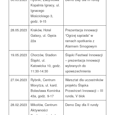
Kopalnia Ignacy, ul.
Ignacego
Mościckiego 3,
godz. 9-15
28.05.2023
Kraków, Hotel
Prezentacja innowacji
Galaxy, ul. Gęsia
“Ogrzej sąsiada” w
22a
ramach spotkania z
Alarmem Smogowym
19.05.2023
Chorzów, Stadion
Śląski Festiwal Innowacji
Śląski, ul.
– prezentacja innowacji
Katowicka 10, godz.
wybranych do
11:30-14:30
upowszechnienia
27.04.2023
Rybnik, Centrum
Warsztat dla uczestników
Movytza, ul. kard.
projektu Śląska
Bolesława Kominka
Przestrzeń Innowacji – III
43a, godz. 9-17
runda, V blok
28.02.2023
Mikołów, Centrum
Demo Day dla II rundy
Aktywności