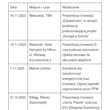
Data
Miejsce i czas
Wydarzenie
16.11.2023
Warszawa, TBA
Prezentacja innowacji
„Eduważność” w ramach
konferencji
podsumowującej projekt
„Dostępna Szkoła”
15.11.2023
Białystok, Hotel
Prezentacja innowacji E-
Hampton by Hilton,
care podczas seminarium
ul. Wisławy
Opieka domowa na
Szymborskiej 2
obszarach wiejskich
7.11.2023
Maków (online)
Szkolenie dot.
transformacji
energetycznej oraz
innowacji „Ogrzej sąsiada”
organizowane przez FFW
27.10.2023
Elbląg, Ratusz
Prezentacja innowacji
Staromiejski
„Cenny Plastik” podczas
XVI Elbląskiej Konferencji