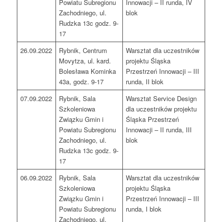
Powiatu Subregionu
Innowacji – II runda, IV
Zachodniego, ul.
blok
Rudzka 13c godz. 9-
17
26.09.2022
Rybnik, Centrum
Warsztat dla uczestników
Movytza, ul. kard.
projektu Śląska
Bolesława Kominka
Przestrzeń Innowacji – III
43a, godz. 9-17
runda, II blok
07.09.2022
Rybnik, Sala
Warsztat Service Design
Szkoleniowa
dla uczestników projektu
Związku Gmin i
Śląska Przestrzeń
Powiatu Subregionu
Innowacji – II runda, III
Zachodniego, ul.
blok
Rudzka 13c godz. 9-
17
06.09.2022
Rybnik, Sala
Warsztat dla uczestników
Szkoleniowa
projektu Śląska
Związku Gmin i
Przestrzeń Innowacji – III
Powiatu Subregionu
runda, I blok
Zachodniego, ul.