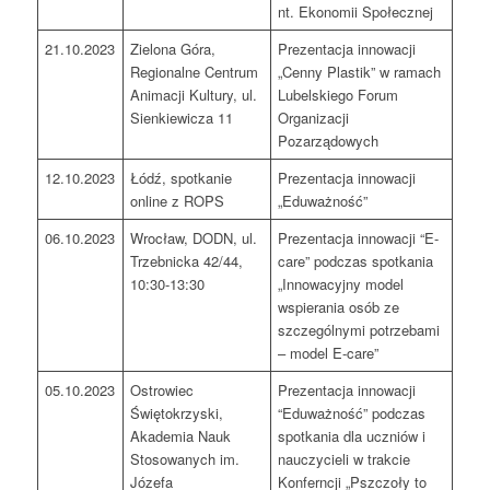
nt. Ekonomii Społecznej
21.10.2023
Zielona Góra,
Prezentacja innowacji
Regionalne Centrum
„Cenny Plastik” w ramach
Animacji Kultury, ul.
Lubelskiego Forum
Sienkiewicza 11
Organizacji
Pozarządowych
12.10.2023
Łódź, spotkanie
Prezentacja innowacji
online z ROPS
„Eduważność”
06.10.2023
Wrocław, DODN, ul.
Prezentacja innowacji “E-
Trzebnicka 42/44,
care” podczas spotkania
10:30-13:30
„Innowacyjny model
wspierania osób ze
szczególnymi potrzebami
– model E-care”
05.10.2023
Ostrowiec
Prezentacja innowacji
Świętokrzyski,
“Eduważność” podczas
Akademia Nauk
spotkania dla uczniów i
Stosowanych im.
nauczycieli w trakcie
Józefa
Konferncji „Pszczoły to