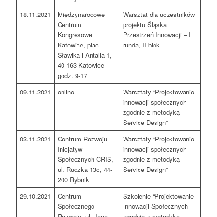
18.11.2021
Międzynarodowe
Warsztat dla uczestników
Centrum
projektu Śląska
Kongresowe
Przestrzeń Innowacji – I
Katowice, plac
runda, II blok
Sławika i Antalla 1,
40-163 Katowice
godz. 9-17
09.11.2021
online
Warsztaty “Projektowanie
innowacji społecznych
zgodnie z metodyką
Service Design”
03.11.2021
Centrum Rozwoju
Warsztaty “Projektowanie
Inicjatyw
innowacji społecznych
Społecznych CRIS,
zgodnie z metodyką
ul. Rudzka 13c, 44-
Service Design”
200 Rybnik
29.10.2021
Centrum
Szkolenie “Projektowanie
Społecznego
Innowacji Społecznych
Rozwoju, ul. Jana
zgodnie z metodyką