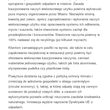
sprzątania i gospodarki odpadami w mieście. Zasada
kaucjonowania naczyń wielorazowego użytku powinna wykraczać
poza imprezy organizowane przez Miasto. Niezwykle istotną
kwestią jest zatem, oprócz zaprojektowania i wykonania naczyń
wielorazowego użytku oraz opracowania systemu ich odbierania,
mycia i suszenia, także stworzenie systemu zachęt dla
przedsiębiorców i konsumentów. Stworzone naczynia powinny w
100% nadawać się do recyklingu (po kilkuset myciach).
Klientom zamawiającym posiłki na wynos, ale także w celu
zapakowania niezjedzonej w restauracji porcji powinny być
oferowane wielorazowe kaucjonowane naczynia, zamiast
materiałów jednorazowego użytku, takich jak folia aluminiowa,
styropianowe pudełka czy plastikowe torby.
Powyższe działania są zgodne z polityką ochrony klimatu i
zmierzają do wdrożenia gospodarki o obiegu zamkniętym
(circular economy), tj. takiej, w której odpady stają się cennym
surowcem do produkcji nowych dóbr, a zarazem ich
wykorzystanie pozwała uniknąć niszczenia zasobów środowiska
naturalnego. Innowacja wyjdzie naprzeciw Dyrektywie UE o
odpadach.