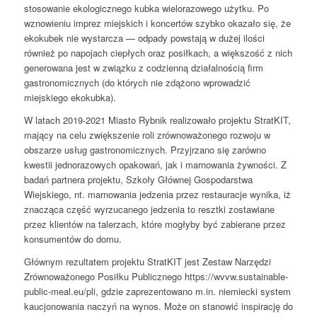
stosowanie ekologicznego kubka wielorazowego użytku. Po
wznowieniu imprez miejskich i koncertów szybko okazało się, że
ekokubek nie wystarcza — odpady powstają w dużej ilości
również po napojach ciepłych oraz posiłkach, a większość z nich
generowana jest w związku z codzienną działalnością firm
gastronomicznych (do których nie zdążono wprowadzić
miejskiego ekokubka).
W latach 2019-2021 Miasto Rybnik realizowało projektu StratKIT,
mający na celu zwiększenie roli zrównoważonego rozwoju w
obszarze usług gastronomicznych. Przyjrzano się zarówno
kwestii jednorazowych opakowań, jak i marnowania żywności. Z
badań partnera projektu, Szkoły Głównej Gospodarstwa
Wiejskiego, nt. marnowania jedzenia przez restauracje wynika, iż
znacząca część wyrzucanego jedzenia to resztki zostawiane
przez klientów na talerzach, które mogłyby być zabierane przez
konsumentów do domu.
Głównym rezultatem projektu StratKIT jest Zestaw Narzędzi
Zrównoważonego Posiłku Publicznego https://wvvw.sustainable-
public-meal.eu/pli, gdzie zaprezentowano m.in. niemiecki system
kaucjonowania naczyń na wynos. Może on stanowić inspirację do