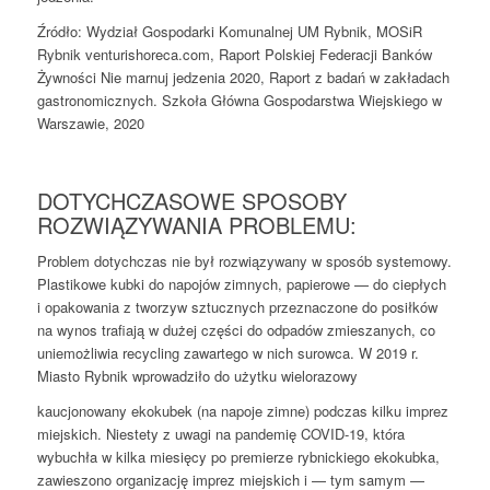
Źródło: Wydział Gospodarki Komunalnej UM Rybnik, MOSiR
Rybnik venturishoreca.com, Raport Polskiej Federacji Banków
Żywności Nie marnuj jedzenia 2020, Raport z badań w zakładach
gastronomicznych. Szkoła Główna Gospodarstwa Wiejskiego w
Warszawie, 2020
DOTYCHCZASOWE SPOSOBY
ROZWIĄZYWANIA PROBLEMU:
Problem dotychczas nie był rozwiązywany w sposób systemowy.
Plastikowe kubki do napojów zimnych, papierowe — do ciepłych
i opakowania z tworzyw sztucznych przeznaczone do posiłków
na wynos trafiają w dużej części do odpadów zmieszanych, co
uniemożliwia recycling zawartego w nich surowca. W 2019 r.
Miasto Rybnik wprowadziło do użytku wielorazowy
kaucjonowany ekokubek (na napoje zimne) podczas kilku imprez
miejskich. Niestety z uwagi na pandemię COVID-19, która
wybuchła w kilka miesięcy po premierze rybnickiego ekokubka,
zawieszono organizację imprez miejskich i — tym samym —