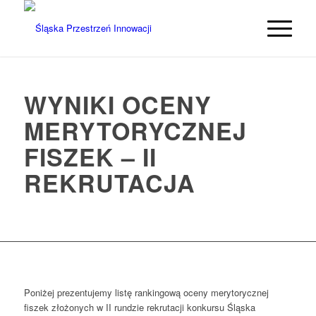
WYNIKI OCENY
MERYTORYCZNEJ
FISZEK – II
REKRUTACJA
Poniżej prezentujemy listę rankingową oceny merytorycznej
fiszek złożonych w II rundzie rekrutacji konkursu Śląska