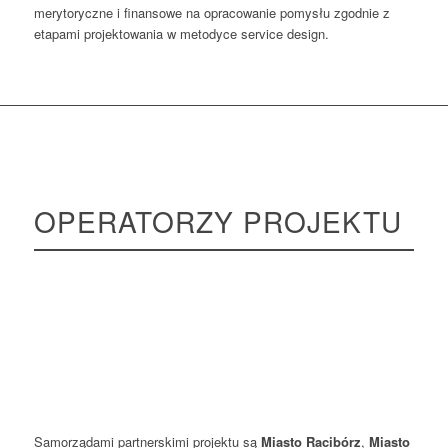
merytoryczne i finansowe na opracowanie pomysłu zgodnie z
etapami projektowania w metodyce service design.
OPERATORZY PROJEKTU
Fundacja Fundusz Współpracy
Centrum Rozwoju Inicjatyw
Społecznych CRIS
Samorządami partnerskimi projektu są
Miasto Racibórz
,
Miasto