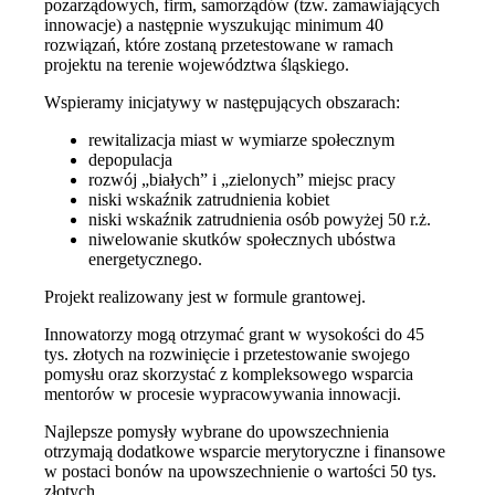
pozarządowych, firm, samorządów (tzw. zamawiających
innowacje) a następnie wyszukując minimum 40
rozwiązań, które zostaną przetestowane w ramach
projektu na terenie województwa śląskiego.
Wspieramy inicjatywy w następujących obszarach:
rewitalizacja miast w wymiarze społecznym
depopulacja
rozwój „białych” i „zielonych” miejsc pracy
niski wskaźnik zatrudnienia kobiet
niski wskaźnik zatrudnienia osób powyżej 50 r.ż.
niwelowanie skutków społecznych ubóstwa
energetycznego.
Projekt realizowany jest w formule grantowej.
Innowatorzy mogą otrzymać grant w wysokości do 45
tys. złotych na rozwinięcie i przetestowanie swojego
pomysłu oraz skorzystać z kompleksowego wsparcia
mentorów w procesie wypracowywania innowacji.
Najlepsze pomysły wybrane do upowszechnienia
otrzymają dodatkowe wsparcie merytoryczne i finansowe
w postaci bonów na upowszechnienie o wartości 50 tys.
złotych.