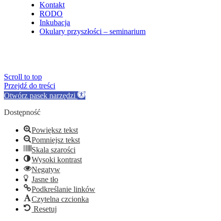
Kontakt
RODO
Inkubacja
Okulary przyszłości – seminarium
Scroll to top
Przejdź do treści
Otwórz pasek narzędzi
Dostępność
Powiększ tekst
Pomniejsz tekst
Skala szarości
Wysoki kontrast
Negatyw
Jasne tło
Podkreślanie linków
Czytelna czcionka
Resetuj