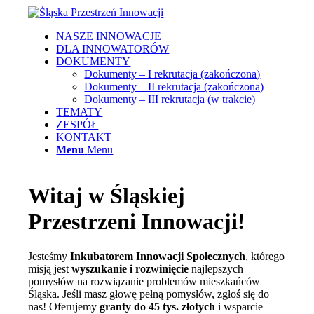
NASZE INNOWACJE
DLA INNOWATORÓW
DOKUMENTY
Dokumenty – I rekrutacja (zakończona)
Dokumenty – II rekrutacja (zakończona)
Dokumenty – III rekrutacja (w trakcie)
TEMATY
ZESPÓŁ
KONTAKT
Menu
Menu
Witaj w Śląskiej
Przestrzeni Innowacji!
Jesteśmy
Inkubatorem Innowacji Społecznych
, którego
misją jest
wyszukanie
i rozwinięcie
najlepszych
pomysłów na rozwiązanie problemów mieszkańców
Śląska. Jeśli masz głowę pełną pomysłów, zgłoś się do
nas! Oferujemy
granty do 45 tys. złotych
i wsparcie