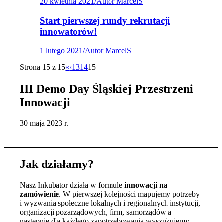
20 kwietnia 2021
/
Autor MarcelS
Start pierwszej rundy rekrutacji
innowatorów!
1 lutego 2021
/
Autor MarcelS
Strona 15 z 15
«
‹
13
14
15
III Demo Day Śląskiej Przestrzeni
Innowacji
30 maja 2023 r.
Jak działamy?
Nasz Inkubator działa w formule
innowacji na
zamówienie
. W pierwszej kolejności mapujemy potrzeby
i wyzwania społeczne lokalnych i regionalnych instytucji,
organizacji pozarządowych, firm, samorządów a
następnie dla każdego zapotrzebowania wyszukujemy