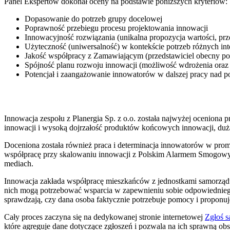
Panel Ekspertów dokonał oceny na podstawie poniższych kryteriów:
Dopasowanie do potrzeb grupy docelowej
Poprawność przebiegu procesu projektowania innowacji
Innowacyjność rozwiązania (unikalna propozycja wartości, pr
Użyteczność (uniwersalność) w kontekście potrzeb różnych int
Jakość współpracy z Zamawiającym (przedstawiciel obecny pod
Spójność planu rozwoju innowacji (możliwość wdrożenia oraz s
Potencjał i zaangażowanie innowatorów w dalszej pracy nad 
Innowacja zespołu z Planergia Sp. z o.o. została najwyżej oceniona
innowacji i wysoką dojrzałość produktów końcowych innowacji, dużą
Doceniona została również praca i determinacja innowatorów w promo
współpracę przy skalowaniu innowacji z Polskim Alarmem Smogowym
mediach.
Innowacja zakłada współpracę mieszkańców z jednostkami samorząd
nich mogą potrzebować wsparcia w zapewnieniu sobie odpowiedniego 
sprawdzają, czy dana osoba faktycznie potrzebuje pomocy i proponuje
Cały proces zaczyna się na dedykowanej stronie internetowej
Zgłoś s
które agreguje dane dotyczące zgłoszeń i pozwala na ich sprawną 