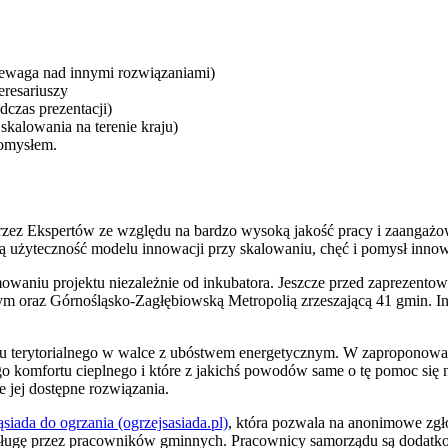
zewaga nad innymi rozwiązaniami)
eresariuszy
czas prezentacji)
kalowania na terenie kraju)
pomysłem.
 przez Ekspertów ze względu na bardzo wysoką jakość pracy i zaangaż
 użyteczność modelu innowacji przy skalowaniu, chęć i pomysł innow
waniu projektu niezależnie od inkubatora. Jeszcze przed zaprezentowa
 oraz Górnośląsko-Zagłębiowską Metropolią zrzeszającą 41 gmin. In
u terytorialnego w walce z ubóstwem energetycznym. W zaproponowan
komfortu cieplnego i które z jakichś powodów same o tę pomoc się ni
 jej dostępne rozwiązania.
ąsiada do ogrzania (ogrzejsasiada.pl)
, która pozwala na anonimowe zgło
obsługę przez pracowników gminnych. Pracownicy samorządu są dodatko