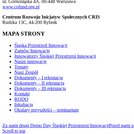
ul. Górnośląska 4A, 00-448 Warszawa
www.cofund.org.pl
Centrum Rozwoju Inicjatyw Społecznych CRIS
Rudzka 13C, 44-200 Rybnik
MAPA STRONY
Śląska Przestrzeń Innowacji
Zamów Innowację
Innowatorzy Śląskiej Przestrzeni Innowacji
Nasze innowacje
Tematy
Nasz Zespół
Dokumenty – I rekrutacja
Dokumenty – II rekrutacja
Dokumenty – III rekrutacja
Kontakt
RODO
Inkubacja
Okulary przyszłości – seminarium
Za nami drugi Demo Day Śląskiej Przestrzeni Innowacji
Przed nami o
Scroll to top