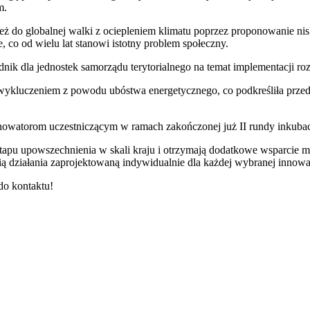
m.
ież do globalnej walki z ociepleniem klimatu poprzez proponowanie ni
 co od wielu lat stanowi istotny problem społeczny.
nik dla jednostek samorządu terytorialnego na temat implementacji r
 wykluczeniem z powodu ubóstwa energetycznego, co podkreśliła prze
Innowatorom uczestniczącym w ramach zakończonej już II rundy inkubac
tapu upowszechnienia w skali kraju i otrzymają dodatkowe wsparcie me
ią działania zaprojektowaną indywidualnie dla każdej wybranej innow
do kontaktu!