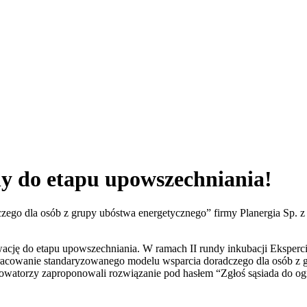
ny do etapu upowszechniania!
go dla osób z grupy ubóstwa energetycznego” firmy Planergia Sp. z
ację do etapu upowszechniania. W ramach II rundy inkubacji Eksperc
owanie standaryzowanego modelu wsparcia doradczego dla osób z gru
owatorzy zaproponowali rozwiązanie pod hasłem “Zgłoś sąsiada do og