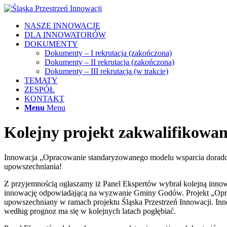
NASZE INNOWACJE
DLA INNOWATORÓW
DOKUMENTY
Dokumenty – I rekrutacja (zakończona)
Dokumenty – II rekrutacja (zakończona)
Dokumenty – III rekrutacja (w trakcie)
TEMATY
ZESPÓŁ
KONTAKT
Menu
Menu
Kolejny projekt zakwalifikowa
Innowacja „Opracowanie standaryzowanego modelu wsparcia doradcze
upowszechniania!
Z przyjemnością ogłaszamy iż Panel Ekspertów wybrał kolejną innow
innowację odpowiadającą na wyzwanie Gminy Godów. Projekt „Oprac
upowszechniany w ramach projektu Śląska Przestrzeń Innowacji. Inn
według prognoz ma się w kolejnych latach pogłębiać.