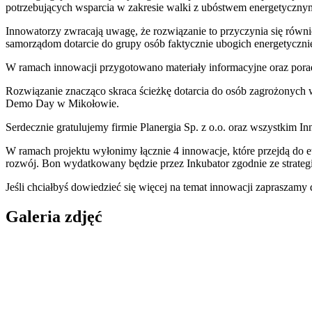
potrzebujących wsparcia w zakresie walki z ubóstwem energetyczny
Innowatorzy zwracają uwagę, że rozwiązanie to przyczynia się równ
samorządom dotarcie do grupy osób faktycznie ubogich energetycznie,
W ramach innowacji przygotowano materiały informacyjne oraz porad
Rozwiązanie znacząco skraca ścieżkę dotarcia do osób zagrożonych
Demo Day w Mikołowie.
Serdecznie gratulujemy firmie Planergia Sp. z o.o. oraz wszystkim 
W ramach projektu wyłonimy łącznie 4 innowacje, które przejdą do e
rozwój. Bon wydatkowany będzie przez Inkubator zgodnie ze strateg
Jeśli chciałbyś dowiedzieć się więcej na temat innowacji zapraszamy 
Galeria zdjęć