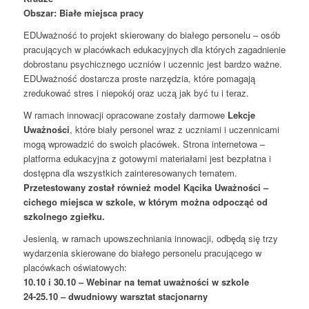
Obszar: Białe miejsca pracy
EDUważność to projekt skierowany do białego personelu – osób
pracujących w placówkach edukacyjnych dla których zagadnienie
dobrostanu psychicznego uczniów i uczennic jest bardzo ważne.
EDUważność dostarcza proste narzędzia, które pomagają
zredukować stres i niepokój oraz uczą jak być tu i teraz.
W ramach innowacji opracowane zostały darmowe
Lekcje
Uważności
, które biały personel wraz z uczniami i uczennicami
mogą wprowadzić do swoich placówek. Strona internetowa –
platforma edukacyjna z gotowymi materiałami jest bezpłatna i
dostępna dla wszystkich zainteresowanych tematem.
Przetestowany został również model Kącika Uważności –
cichego miejsca w szkole, w którym można odpocząć od
szkolnego zgiełku.
Jesienią, w ramach upowszechniania innowacji, odbędą się trzy
wydarzenia skierowane do białego personelu pracującego w
placówkach oświatowych:
10.10 i 30.10 – Webinar na temat uważności w szkole
24-25.10 – dwudniowy warsztat stacjonarny