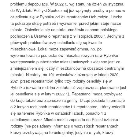
problemu depopulacji. W 2022 r., wg stanu na dzień 26 stycznia,
do Wydziału Polityki Społecznej już wpłynęły prośby o pomoc w
osiedleniu się w Rybniku od 21 repatriantów i ich rodzin. Liczba
ta pokazuje skalę potrzeb i wyzwanie, przed jakim staje nasze
miasto. Osiedlenie się na stałe umożliwia osobom polskiego
pochodzenia Ustawa o repatriacji z 9 listopada 2000 r. Jednym z
głównych problemów przy osiedlaniu się są kwestie
mieszkaniowe. Lokal może zapewnić gmina, np. po
wyremontowaniu pustostanów mieszkaniowych (a w Rybniku
występowanie pustostanów mieszkaniowych związane jest ze
zmniejszaniem się liczby mieszkańców na obszarze centralnym
miasta). Niestety, na 101 wniosków złożonych w latach 2020-
2021 przez repatriantów, tylko trzy rodziny osiedliły się w
Rybniku (czwarta rodzina została już zaproszona, planowane jest
jej osiedlenie się w lutym 2022 r.). Repatrianci mogą przybywać
do kraju także bez zaproszenia gminy. Urząd posiada informacje
o 2 innych rodzinach repatriantów i 1 repatriantce, którzy osiedlili
się na terenie Rybnika w ostatnich latach, ponadto 1 z
osiedlonych przez Miasto rodzin zaprosiła do Polski członka
rodziny (nie posiadamy informacji o wszystkich repatriantach,
którzy przebywają na terenie gminy, jedynie o tych, którzy