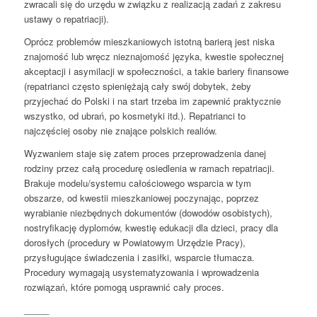
zwracali się do urzędu w związku z realizacją zadań z zakresu
ustawy o repatriacji).
Oprócz problemów mieszkaniowych istotną barierą jest niska
znajomość lub wręcz nieznajomość języka, kwestie społecznej
akceptacji i asymilacji w społeczności, a takie bariery finansowe
(repatrianci często spieniężają cały swój dobytek, żeby
przyjechać do Polski i na start trzeba im zapewnić praktycznie
wszystko, od ubrań, po kosmetyki itd.). Repatrianci to
najczęściej osoby nie znające polskich realiów.
Wyzwaniem staje się zatem proces przeprowadzenia danej
rodziny przez całą procedurę osiedlenia w ramach repatriacji.
Brakuje modelu/systemu całościowego wsparcia w tym
obszarze, od kwestii mieszkaniowej poczynając, poprzez
wyrabianie niezbędnych dokumentów (dowodów osobistych),
nostryfikację dyplomów, kwestię edukacji dla dzieci, pracy dla
dorosłych (procedury w Powiatowym Urzędzie Pracy),
przysługujące świadczenia i zasiłki, wsparcie tłumacza.
Procedury wymagają usystematyzowania i wprowadzenia
rozwiązań, które pomogą usprawnić cały proces.
_____