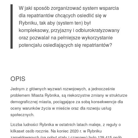
W jaki sposób zorganizować system wsparcia
dla repatriantów chcących osiedlić się w
Rybniku, tak aby (system ten) był
kompleksowy, przyjazny i odbiurokratyzowany
oraz pozwalał na pełniejsze wykorzystanie
potencjału osiedlających się repatriantów?
OPIS
Jednym z głównych wyzwań rozwojowych, a jednocześnie
problemem Miasta Rybnika, są niekorzystne zmiany w strukturze
demograficznej miasta, pociągające za sobą konsekwencje dla
oceny warunków życia w mieście oraz dla rozwoju usług
społecznych.
Liczba ludności Rybnika w ostatnich latach maleje, z reguły o
kilkaset osób rocznie. Na koniec 2020 r. w Rybniku
zameldowanych (na pobyt stały i czasowy) było 129 415 osób,