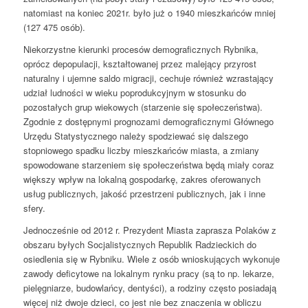
natomiast na koniec 2021r. było już o 1940 mieszkańców mniej
(127 475 osób).
Niekorzystne kierunki procesów demograficznych Rybnika,
oprócz depopulacji, kształtowanej przez malejący przyrost
naturalny i ujemne saldo migracji, cechuje również wzrastający
udział ludności w wieku poprodukcyjnym w stosunku do
pozostałych grup wiekowych (starzenie się społeczeństwa).
Zgodnie z dostępnymi prognozami demograficznymi Głównego
Urzędu Statystycznego należy spodziewać się dalszego
stopniowego spadku liczby mieszkańców miasta, a zmiany
spowodowane starzeniem się społeczeństwa będą miały coraz
większy wpływ na lokalną gospodarkę, zakres oferowanych
usług publicznych, jakość przestrzeni publicznych, jak i inne
sfery.
Jednocześnie od 2012 r. Prezydent Miasta zaprasza Polaków z
obszaru byłych Socjalistycznych Republik Radzieckich do
osiedlenia się w Rybniku. Wiele z osób wnioskujących wykonuje
zawody deficytowe na lokalnym rynku pracy (są to np. lekarze,
pielęgniarze, budowlańcy, dentyści), a rodziny często posiadają
więcej niż dwoje dzieci, co jest nie bez znaczenia w obliczu